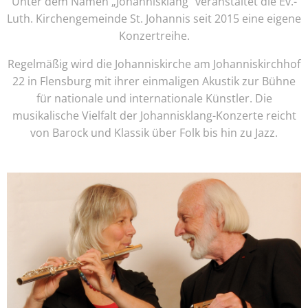
Unter dem Namen „Johannisklang“ veranstaltet die Ev.-
Luth. Kirchengemeinde St. Johannis seit 2015 eine eigene
Konzertreihe.
Regelmäßig wird die Johanniskirche am Johanniskirchhof
22 in Flensburg mit ihrer einmaligen Akustik zur Bühne
für nationale und internationale Künstler. Die
musikalische Vielfalt der Johannisklang-Konzerte reicht
von Barock und Klassik über Folk bis hin zu Jazz.